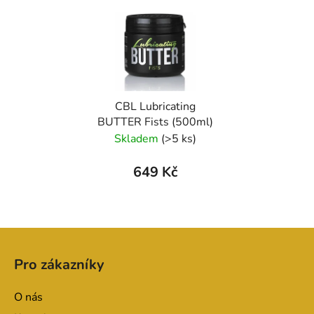
CBL Lubricating
BUTTER Fists (500ml)
Skladem
(>5 ks)
649 Kč
Z
á
Pro zákazníky
p
a
O nás
t