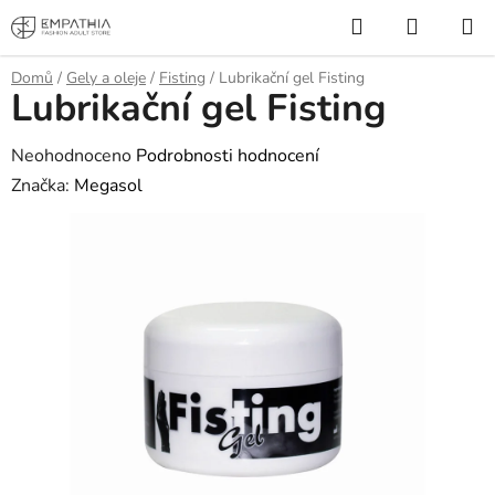
Přejít
Hledat
NÁKUP
na
KOŠÍK
obsah
Domů
/
Gely a oleje
/
Fisting
/
Lubrikační gel Fisting
Lubrikační gel Fisting
Průměrné
Neohodnoceno
Podrobnosti hodnocení
hodnocení
Značka:
Megasol
produktu
je
0,0
z
5
hvězdiček.