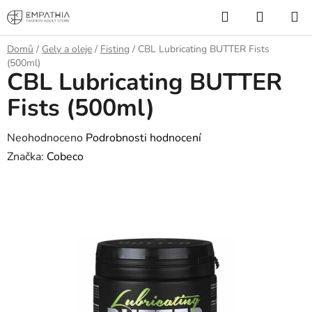
Přejít
Hledat
NÁKUP
na
KOŠÍK
obsah
Domů
/
Gely a oleje
/
Fisting
/
CBL Lubricating BUTTER Fists
(500ml)
CBL Lubricating BUTTER
Fists (500ml)
Průměrné
Neohodnoceno
Podrobnosti hodnocení
hodnocení
Značka:
Cobeco
produktu
je
0,0
z
5
hvězdiček.