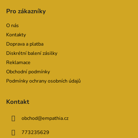
á
Pro zákazníky
p
a
O nás
t
Kontakty
í
Doprava a platba
Diskrétní balení zásilky
Reklamace
Obchodní podmínky
Podmínky ochrany osobních údajů
Kontakt
obchod
@
empathia.cz
773235629