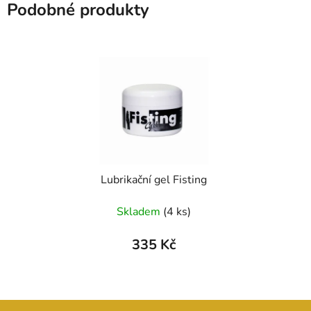
Podobné produkty
Lubrikační gel Fisting
Skladem
(4 ks)
335 Kč
Z