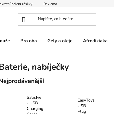
skrétní balení zásilky
Reklamace
Obchodní podmínky
muže
Pro oba
Gely a oleje
Afrodiziaka
Baterie, nabíječky
Nejprodávanější
Satisfyer
EasyToys
- USB
USB
Charging
Plug