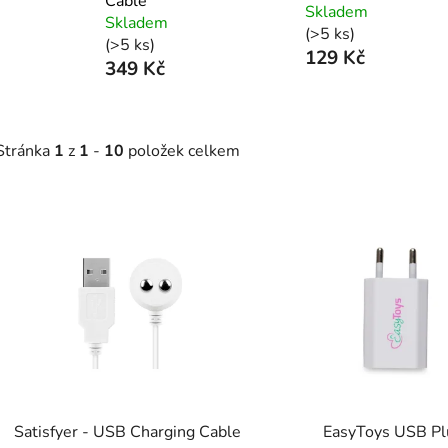
Cable
Skladem
Skladem
(>5 ks)
(>5 ks)
129 Kč
349 Kč
Stránka
1
z
1
-
10
položek celkem
V
ý
p
s
p
r
o
d
Satisfyer - USB Charging Cable
EasyToys USB Pl
u