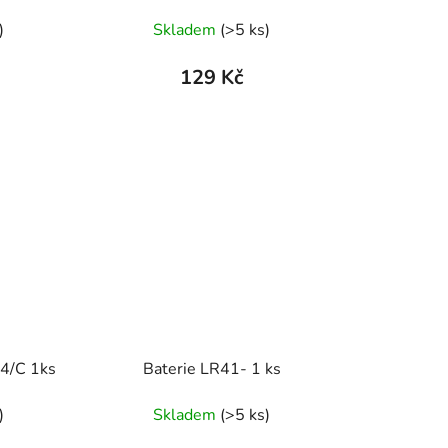
t
ů
)
Skladem
(>5 ks)
129 Kč
14/C 1ks
Baterie LR41- 1 ks
)
Skladem
(>5 ks)