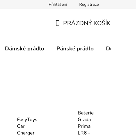
Přihlášení
Registrace
Podmínky ochrany osobních údajů
PRÁZDNÝ KOŠÍK
NÁKUPNÍ
KOŠÍK
Dámské prádlo
Pánské prádlo
Doplňky
Baterie
EasyToys
Grada
Car
Prima
Charger
LR6 -