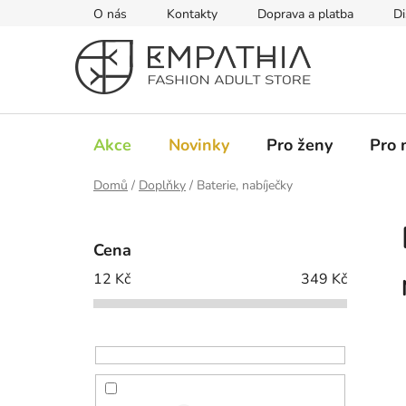
Přejít
O nás
Kontakty
Doprava a platba
Di
na
obsah
Akce
Novinky
Pro ženy
Pro 
Domů
/
Doplňky
/
Baterie, nabíječky
P
o
Cena
s
12
Kč
349
Kč
t
r
a
n
n
í