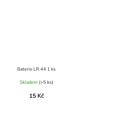
Baterie LR 44 1 ks
Skladem
(>5 ks)
15 Kč
O
v