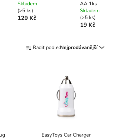
Skladem
AA 1ks
(>5 ks)
Skladem
129 Kč
(>5 ks)
19 Kč
Ř
Řadit podle:
Nejprodávanější
a
z
e
n
í
p
r
o
d
u
k
ug
EasyToys Car Charger