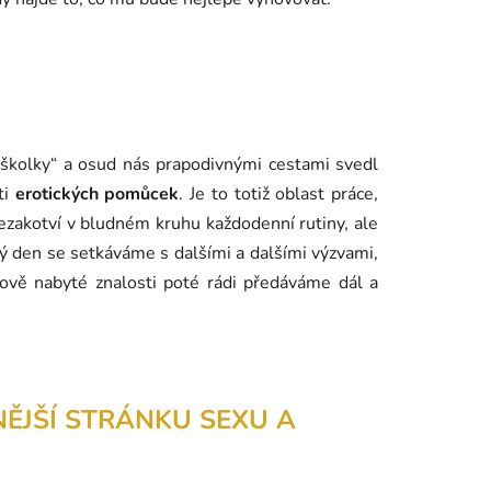
d školky“ a osud nás prapodivnými cestami svedl
ti
erotických pomůcek
. Je to totiž oblast práce,
nezakotví v bludném kruhu každodenní rutiny, ale
dý den se setkáváme s dalšími a dalšími výzvami,
Nově nabyté znalosti poté rádi předáváme dál a
ĚJŠÍ STRÁNKU SEXU A