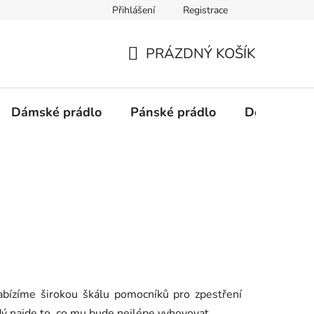
Přihlášení
Registrace
Podmínky ochrany osobních údajů
PRÁZDNÝ KOŠÍK
NÁKUPNÍ
KOŠÍK
Dámské prádlo
Pánské prádlo
Doplňky
abízíme širokou škálu pomocníků pro zpestření
ždý najde to, co mu bude nejlépe vyhovovat.