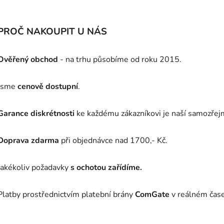
PROČ NAKOUPIT U NÁS
Ověřený obchod
- na trhu působíme od roku 2015.
Jsme
cenově dostupní
.
Garance diskrétnosti
ke každému zákazníkovi je naší samozřej
Doprava zdarma
při objednávce nad 1700,- Kč.
Jakékoliv požadavky
s ochotou zařídíme.
Platby prostřednictvím platební brány
ComGate
v reálném čase