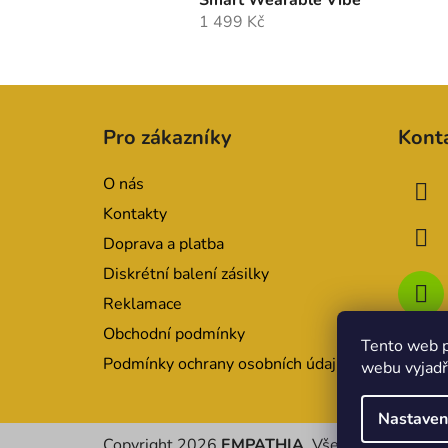
Smart Wearable Vibe
1 499 Kč
Z
á
Pro zákazníky
Kont
p
a
O nás
t
Kontakty
í
Doprava a platba
Diskrétní balení zásilky
Reklamace
Obchodní podmínky
Tento web p
Podmínky ochrany osobních údajů
webu vyjadřu
Nastaven
Copyright 2026
EMPATHIA
. Všechna práva vyh