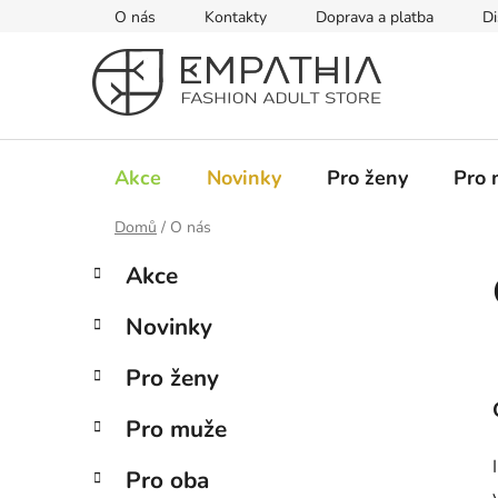
Přejít
O nás
Kontakty
Doprava a platba
Di
na
obsah
Akce
Novinky
Pro ženy
Pro 
Domů
/
O nás
P
K
Přeskočit
Akce
a
kategorie
o
t
s
Novinky
e
t
g
r
Pro ženy
o
a
r
Pro muže
i
n
e
n
Pro oba
í