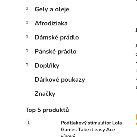
p
Gely a oleje
a
n
Afrodiziaka
e
Dámské prádlo
l
Pánské prádlo
Doplňky
Dárkové poukazy
Značky
Top 5 produktů
Podtlakový stimulátor Lola
Games Take it easy Ace
vínový