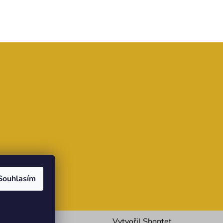
www.comgate.cz
Souhlasím
Vytvořil Shoptet