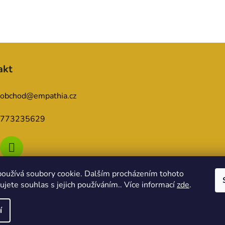
akt
obchod
@
empathia.cz
773235629
oužívá soubory cookie. Dalším procházením tohoto
jete souhlas s jejich používáním.. Více informací
zde
.
í
razena.