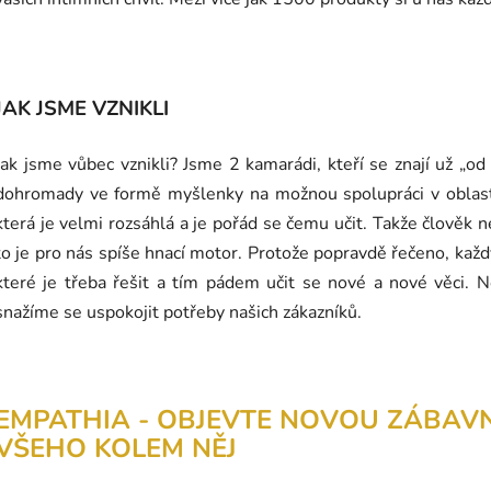
JAK JSME VZNIKLI
Jak jsme vůbec vznikli? Jsme 2 kamarádi, kteří se znají už „o
dohromady ve formě myšlenky na možnou spolupráci v oblas
která je velmi rozsáhlá a je pořád se čemu učit. Takže člověk 
to je pro nás spíše hnací motor. Protože popravdě řečeno, kaž
které je třeba řešit a tím pádem učit se nové a nové věci. 
snažíme se uspokojit potřeby našich zákazníků.
EMPATHIA - OBJEVTE NOVOU ZÁBAVN
VŠEHO KOLEM NĚJ