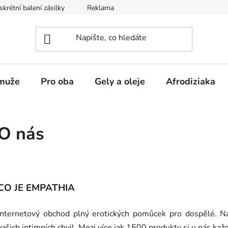
skrétní balení zásilky
Reklamace
Obchodní podmínky
muže
Pro oba
Gely a oleje
Afrodiziaka
O nás
CO JE EMPATHIA
Internetový obchod plný erotických pomůcek pro dospělé. N
vašich intimních chvil. Mezi více jak 1500 produkty si u nás ka