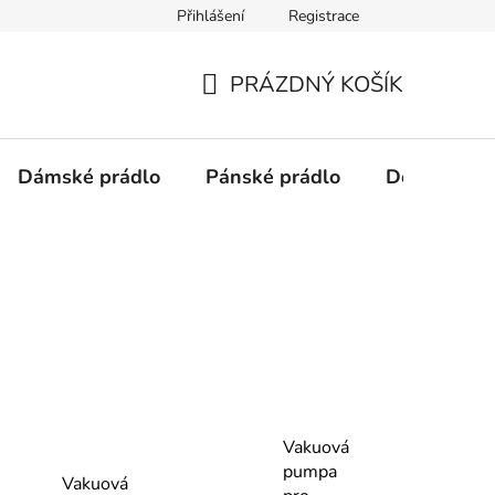
Přihlášení
Registrace
Podmínky ochrany osobních údajů
PRÁZDNÝ KOŠÍK
NÁKUPNÍ
KOŠÍK
Dámské prádlo
Pánské prádlo
Doplňky
Vakuová
pumpa
Vakuová