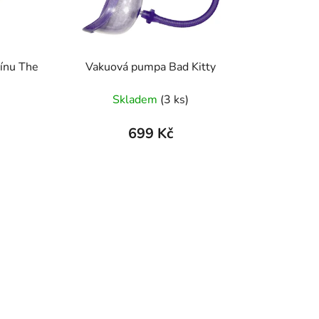
o
d
u
k
ínu The
Vakuová pumpa Bad Kitty
t
ů
Skladem
(3 ks)
699 Kč