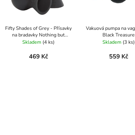
p
r
o
d
Fifty Shades of Grey - Přísavky
Vakuová pumpa na vag
u
na bradavky Nothing but
Black Treasure
k
Sensation
Skladem
(4 ks)
Skladem
(3 ks)
t
ů
469 Kč
559 Kč