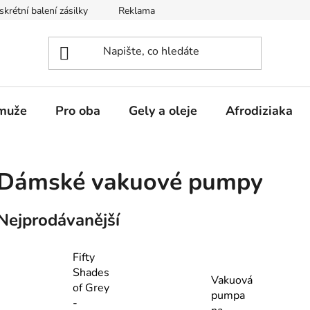
skrétní balení zásilky
Reklamace
Obchodní podmínky
muže
Pro oba
Gely a oleje
Afrodiziaka
Dámské vakuové pumpy
Nejprodávanější
Fifty
Shades
Vakuová
of Grey
pumpa
-