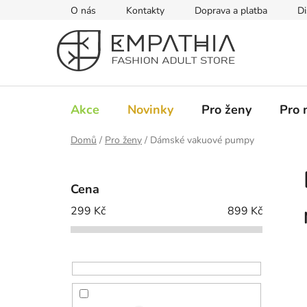
Přejít
O nás
Kontakty
Doprava a platba
Di
na
obsah
Akce
Novinky
Pro ženy
Pro 
Domů
/
Pro ženy
/
Dámské vakuové pumpy
P
o
Cena
s
299
Kč
899
Kč
t
r
a
n
n
í