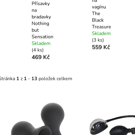
na
Přísavky
vagínu
na
The
bradavky
Black
Nothing
Treasure
but
Skladem
Sensation
(3 ks)
Skladem
559 Kč
(4 ks)
469 Kč
Stránka
1
z
1
-
13
položek celkem
V
ý
p
s