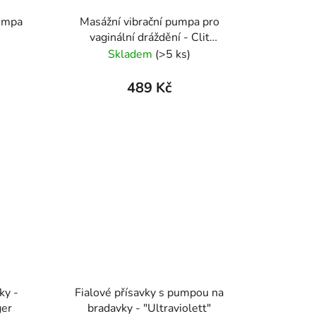
umpa
Masážní vibrační pumpa pro
vaginální dráždění - Clit
Massager vibrierend
Skladem
(>5 ks)
489 Kč
ky -
Fialové přísavky s pumpou na
ger
bradavky - "Ultraviolett"