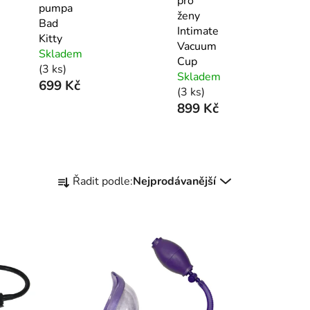
pro
pumpa
ženy
Bad
Intimate
Kitty
Vacuum
Skladem
Cup
(3 ks)
Skladem
699 Kč
(3 ks)
899 Kč
Ř
Řadit podle:
Nejprodávanější
a
z
e
n
í
p
r