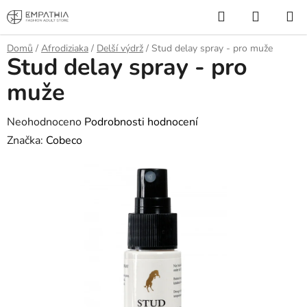
Přejít
Hledat
NÁKUP
na
KOŠÍK
obsah
Domů
/
Afrodiziaka
/
Delší výdrž
/
Stud delay spray - pro muže
Stud delay spray - pro
muže
Průměrné
Neohodnoceno
Podrobnosti hodnocení
hodnocení
Značka:
Cobeco
produktu
je
0,0
z
5
hvězdiček.