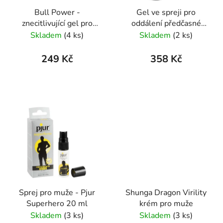
Bull Power -
Gel ve spreji pro
znecitlivující gel pro
oddálení předčasné
muže 30 ml
ejakulace Delay Spray
Skladem
(4 ks)
Skladem
(2 ks)
50 ml
249 Kč
358 Kč
Sprej pro muže - Pjur
Shunga Dragon Virility
Superhero 20 ml
krém pro muže
Skladem
(3 ks)
Skladem
(3 ks)