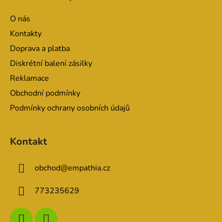
p
a
O nás
t
Kontakty
í
Doprava a platba
Diskrétní balení zásilky
Reklamace
Obchodní podmínky
Podmínky ochrany osobních údajů
Kontakt
obchod
@
empathia.cz
773235629