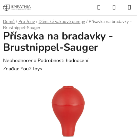
Přejít
Hledat
NÁKUP
na
KOŠÍK
obsah
Domů
/
Pro ženy
/
Dámské vakuové pumpy
/
Přísavka na bradavky -
Brustnippel-Sauger
Přísavka na bradavky -
Brustnippel-Sauger
Průměrné
Neohodnoceno
Podrobnosti hodnocení
hodnocení
Značka:
You2Toys
produktu
je
0,0
z
5
hvězdiček.