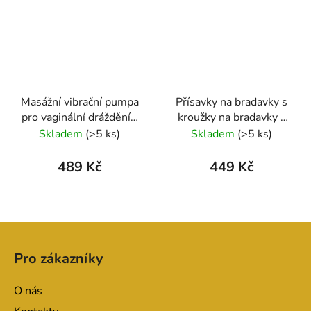
Masážní vibrační pumpa
Přísavky na bradavky s
pro vaginální dráždění -
kroužky na bradavky -
Clit Massager
Nipple pump
Skladem
(>5 ks)
Skladem
(>5 ks)
vibrierend
489 Kč
449 Kč
Z
á
Pro zákazníky
p
a
O nás
t