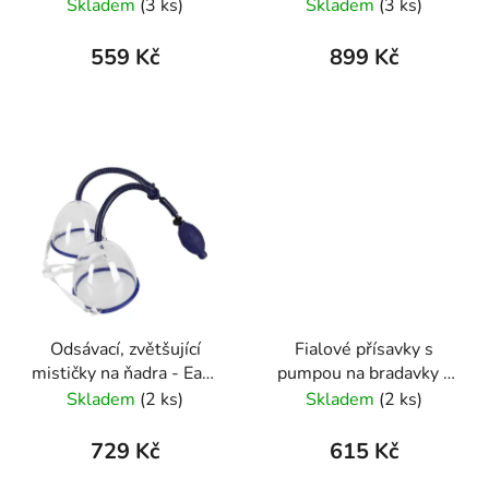
Treasure
Cup
Skladem
(3 ks)
Skladem
(3 ks)
559 Kč
899 Kč
Odsávací, zvětšující
Fialové přísavky s
mističky na ňadra - Easy
pumpou na bradavky -
Grow
"Ultraviolett"
Skladem
(2 ks)
Skladem
(2 ks)
729 Kč
615 Kč