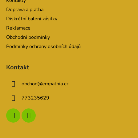
Kontakty
í
Doprava a platba
Diskrétní balení zásilky
Reklamace
Obchodní podmínky
Podmínky ochrany osobních údajů
Kontakt
obchod
@
empathia.cz
773235629