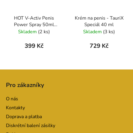
HOT V-Activ Penis
Krém na penis - TauriX
Power Spray 50ml
Speciál 40 ml
NETTO
Skladem
(2 ks)
Skladem
(3 ks)
399 Kč
729 Kč
Z
á
Pro zákazníky
p
a
O nás
t
Kontakty
í
Doprava a platba
Diskrétní balení zásilky