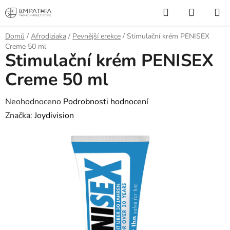
Přejít
Hledat
NÁKUP
na
KOŠÍK
obsah
Domů
/
Afrodiziaka
/
Pevnější erekce
/
Stimulační krém PENISEX
Creme 50 ml
Stimulační krém PENISEX
Creme 50 ml
Průměrné
Neohodnoceno
Podrobnosti hodnocení
hodnocení
Značka:
Joydivision
produktu
je
0,0
z
5
hvězdiček.