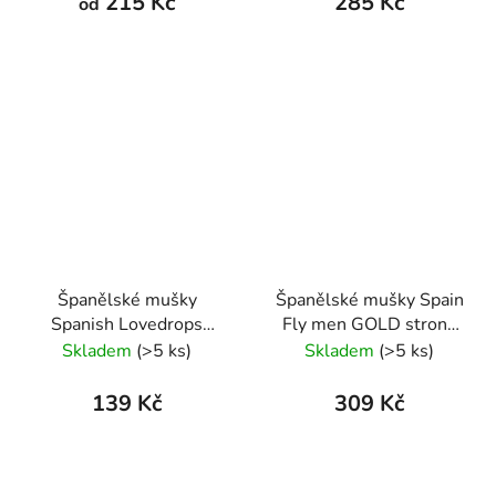
215 Kč
285 Kč
od
Španělské mušky
Španělské mušky Spain
Spanish Lovedrops
Fly men GOLD strong
Lavetra 15ml
30 ml
Skladem
(>5 ks)
Skladem
(>5 ks)
139 Kč
309 Kč