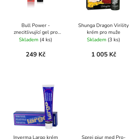
Bull Power -
Shunga Dragon Virility
znecitlivující gel pro
krém pro muže
muže 30 ml
Skladem
(4 ks)
Skladem
(3 ks)
249 Kč
1 005 Kč
Inverma Largo krém
Sprej pjur med Pro-