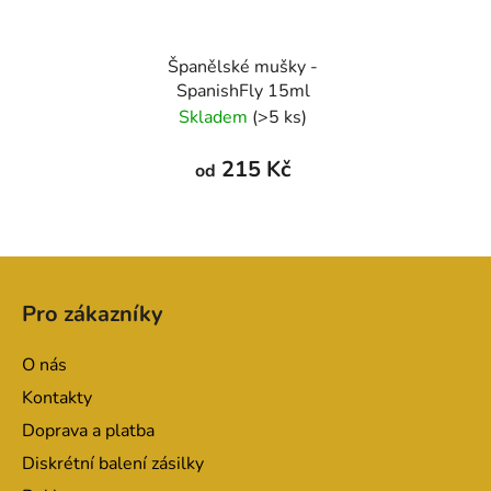
Španělské mušky -
SpanishFly 15ml
Skladem
(>5 ks)
215 Kč
od
Z
á
Pro zákazníky
p
a
O nás
t
Kontakty
í
Doprava a platba
Diskrétní balení zásilky