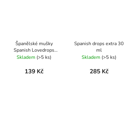
Španělské mušky
Spanish drops extra 30
Spanish Lovedrops
ml
Lavetra 15ml
Skladem
(>5 ks)
Skladem
(>5 ks)
139 Kč
285 Kč