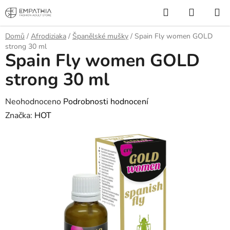
Přejít
Hledat
NÁKUP
na
KOŠÍK
obsah
Domů
/
Afrodiziaka
/
Španělské mušky
/
Spain Fly women GOLD
strong 30 ml
Spain Fly women GOLD
strong 30 ml
Průměrné
Neohodnoceno
Podrobnosti hodnocení
hodnocení
Značka:
HOT
produktu
je
0,0
z
5
hvězdiček.