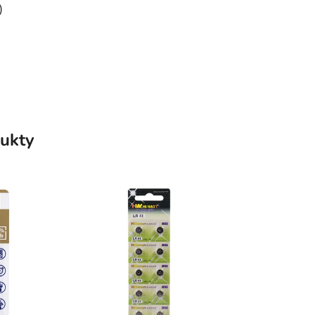
)
ukty