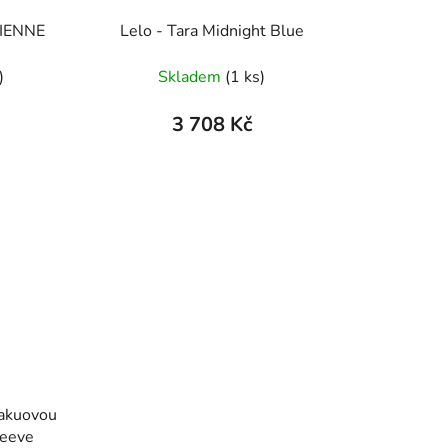
VIENNE
Lelo - Tara Midnight Blue
)
Skladem
(1 ks)
3 708 Kč
vakuovou
leeve