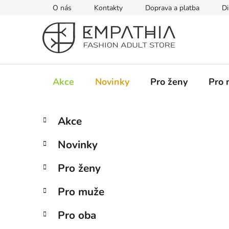
Přejít
O nás
Kontakty
Doprava a platba
Di
na
obsah
Akce
Novinky
Pro ženy
Pro 
P
K
Přeskočit
Akce
a
kategorie
o
t
s
Novinky
e
t
g
r
Pro ženy
o
a
r
Pro muže
i
n
e
n
Pro oba
í