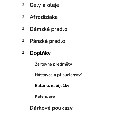
p
Gely a oleje
a
n
Afrodiziaka
e
Dámské prádlo
l
Pánské prádlo
Doplňky
Žertovné předměty
Nástavce a příslušenství
Baterie, nabíječky
Kalendáře
Dárkové poukazy