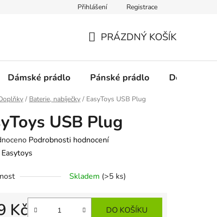
Přihlášení
Registrace
Podmínky ochrany osobních údajů
PRÁZDNÝ KOŠÍK
NÁKUPNÍ
KOŠÍK
Dámské prádlo
Pánské prádlo
Doplňky
Doplňky
/
Baterie, nabíječky
/
EasyToys USB Plug
syToys USB Plug
né
dnoceno
Podrobnosti hodnocení
ení
:
Easytoys
tu
nost
Skladem
(>5 ks)
9 Kč
DO KOŠÍKU