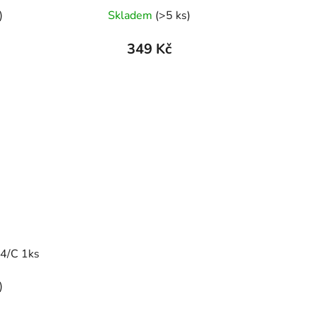
)
Skladem
(>5 ks)
349 Kč
14/C 1ks
)