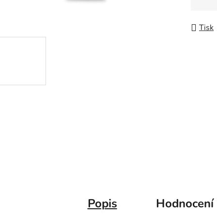
5
Měrná
hvězdič
Tisk
Popis
Hodnocení