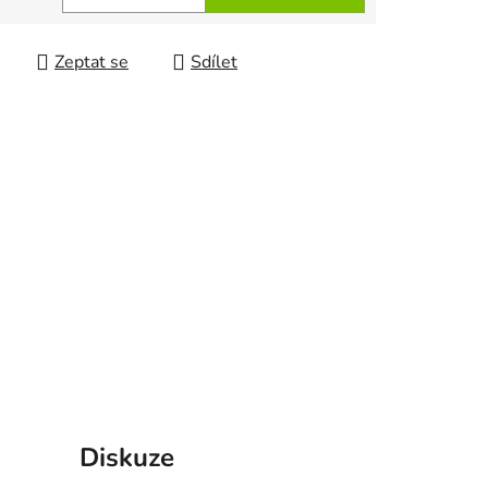
 cena:
ek.
Zeptat se
Sdílet
Diskuze