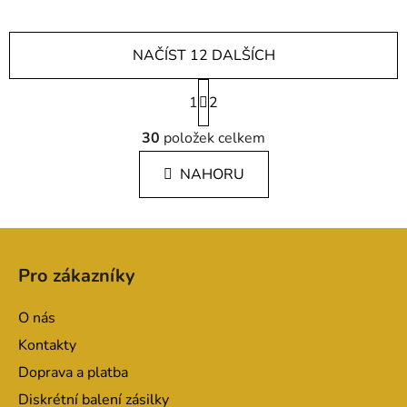
NAČÍST 12 DALŠÍCH
S
1
t
2
r
O
á
30
položek celkem
v
n
l
k
NAHORU
á
o
d
v
a
á
Z
c
n
á
í
í
Pro zákazníky
p
p
r
a
O nás
v
t
k
Kontakty
í
y
Doprava a platba
v
Diskrétní balení zásilky
ý