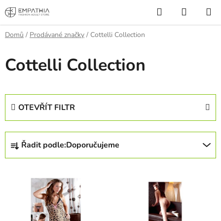
Přejít
Hledat
NÁKUP
na
KOŠÍK
obsah
Domů
/
Prodávané značky
/
Cottelli Collection
Cottelli Collection
OTEVŘÍT FILTR
Ř
Řadit podle:
Doporučujeme
a
z
V
e
ý
n
p
í
i
p