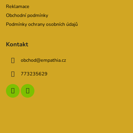
p
Reklamace
i
Obchodní podmínky
s
u
Podmínky ochrany osobních údajů
Kontakt
obchod
@
empathia.cz
773235629