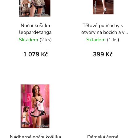
s
r
p
o
r
d
Noční košilka
Tělové punčochy s
o
u
leopard+tanga
otvory na bocích a v
d
k
rozkroku
Skladem
(2 ks)
Skladem
(1 ks)
u
t
k
ů
1 079 Kč
399 Kč
t
ů
Nádherná noční košilka
Dámská černá