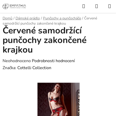
Přejít
Hledat
NÁKUP
na
KOŠÍK
obsah
Domů
/
Dámské prádlo
/
Punčochy a punčocháče
/
Červené
samodržící punčochy zakončené krajkou
Červené samodržící
punčochy zakončené
krajkou
Průměrné
Neohodnoceno
Podrobnosti hodnocení
hodnocení
Značka:
Cottelli Collection
produktu
je
0,0
z
5
hvězdiček.