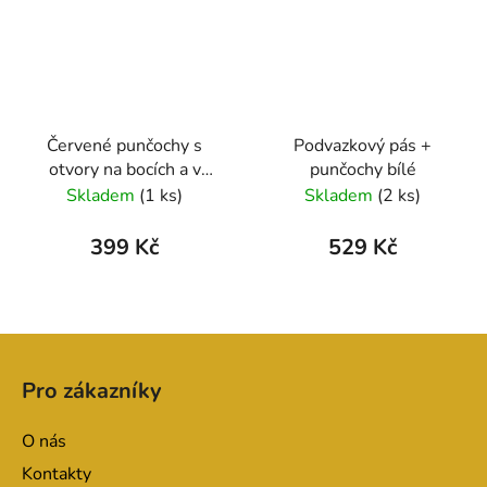
Červené punčochy s
Podvazkový pás +
otvory na bocích a v
punčochy bílé
rozkroku
Skladem
(1 ks)
Skladem
(2 ks)
399 Kč
529 Kč
Z
á
Pro zákazníky
p
a
O nás
t
Kontakty