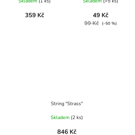
dráždivými perličkami v
Skladem
(1 ks)
Skladem
(>5 ks)
rozkroku
359 Kč
49 Kč
99 Kč
(–50 %)
String "Strass"
Skladem
(2 ks)
846 Kč