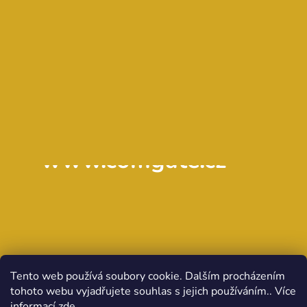
www.comgate.cz
Tento web používá soubory cookie. Dalším procházením
tohoto webu vyjadřujete souhlas s jejich používáním.. Více
informací
zde
.