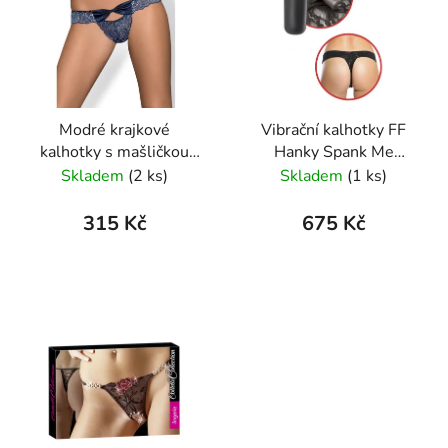
Modré krajkové
Vibrační kalhotky FF
kalhotky s mašličkou
Hanky Spank Me
Obsessive Panties
Vibrating Panty
Skladem
(2 ks)
Skladem
(1 ks)
315 Kč
675 Kč