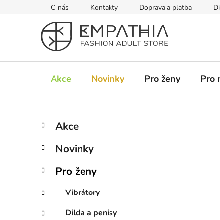
Přejít
O nás
Kontakty
Doprava a platba
Di
na
obsah
Akce
Novinky
Pro ženy
Pro 
P
K
Přeskočit
Akce
a
kategorie
o
t
s
Novinky
e
t
g
r
Pro ženy
o
a
r
Vibrátory
i
n
e
n
Dilda a penisy