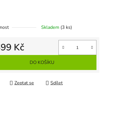
ek.
nost
Skladem
(3 ks)
699 Kč
 cena:
DO KOŠÍKU
Zeptat se
Sdílet