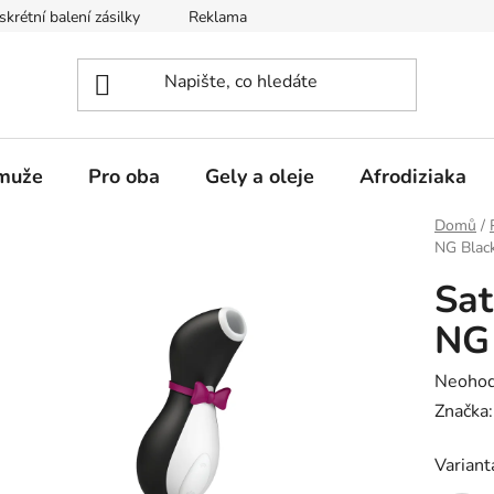
skrétní balení zásilky
Reklamace
Obchodní podmínky
muže
Pro oba
Gely a oleje
Afrodiziaka
Domů
/
NG Blac
Sat
NG
Průměr
Neoho
hodnoc
Značka
produk
Variant
je