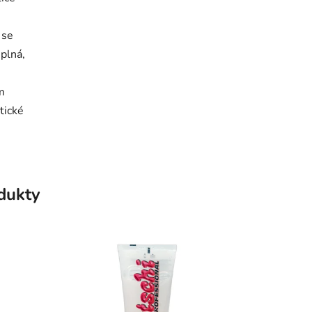
 se
 plná,
m
tické
odukty