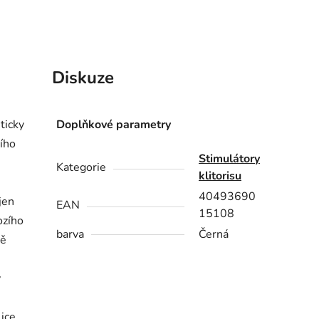
Diskuze
ticky
Doplňkové parametry
ího
Stimulátory
Kategorie
klitorisu
40493690
jen
EAN
15108
ozího
barva
Černá
ně
ý
lice