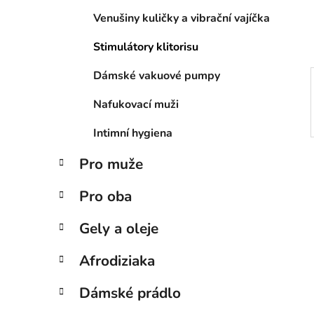
í
Venušiny kuličky a vibrační vajíčka
p
a
Stimulátory klitorisu
n
e
Dámské vakuové pumpy
l
Nafukovací muži
Intimní hygiena
Pro muže
Pro oba
Gely a oleje
Afrodiziaka
Dámské prádlo