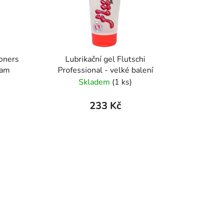
oners
Lubrikační gel Flutschi
eam
Professional - velké balení
Skladem
(1 ks)
233 Kč