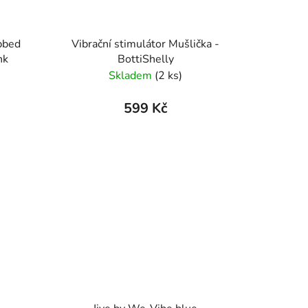
bbed
Vibrační stimulátor Mušlička -
nk
BottiShelly
Skladem
(2 ks)
599 Kč