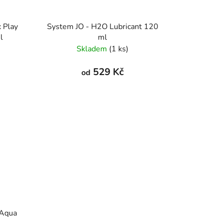
x Play
System JO - H2O Lubricant 120
l
ml
Skladem
(1 ks)
529 Kč
od
 Aqua