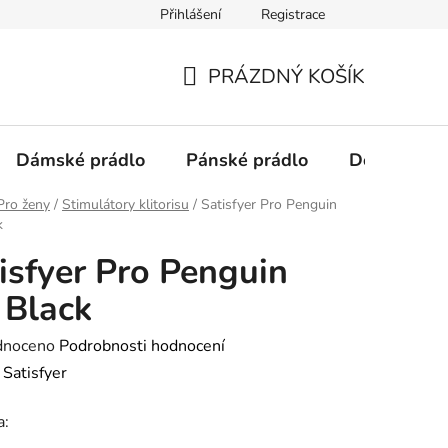
Přihlášení
Registrace
Podmínky ochrany osobních údajů
PRÁZDNÝ KOŠÍK
NÁKUPNÍ
KOŠÍK
Dámské prádlo
Pánské prádlo
Doplňky
Pro ženy
/
Stimulátory klitorisu
/
Satisfyer Pro Penguin
k
isfyer Pro Penguin
 Black
né
dnoceno
Podrobnosti hodnocení
ení
:
Satisfyer
tu
a: