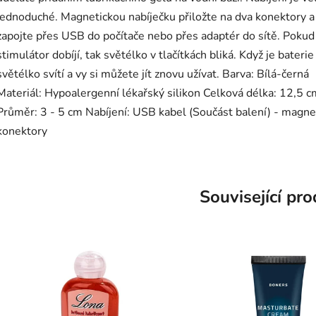
jednoduché. Magnetickou nabíječku přiložte na dva konektory a
zapojte přes USB do počítače nebo přes adaptér do sítě. Pokud
stimulátor dobíjí, tak světélko v tlačítkách bliká. Když je baterie
světélko svítí a vy si můžete jít znovu užívat. Barva: Bílá-černá
Materiál: Hypoalergenní lékařský silikon Celková délka: 12,5 c
Průměr: 3 - 5 cm Nabíjení: USB kabel (Součást balení) - magne
konektory
Související pr