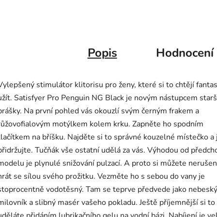
Popis
Hodnocení
Vylepšený stimulátor klitorisu pro ženy, které si to chtějí fantas
užít. Satisfyer Pro Penguin NG Black je novým nástupcem starš
brášky. Na první pohled vás okouzlí svým černým frakem a
růžovofialovým motýlkem kolem krku. Zapněte ho spodním
tlačítkem na bříšku. Najděte si to správné kouzelné místečko a 
přidržujte. Tučňák vše ostatní udělá za vás. Výhodou od předch
modelu je plynulé snižování pulzací. A proto si můžete neruše
hrát se sílou svého prožitku. Vezměte ho s sebou do vany je
stoprocentně vodotěsný. Tam se teprve předvede jako nebesk
milovník a slibný masér vašeho pokladu. Ještě příjemnější si to
uděláte přidáním lubrikačního gelu na vodní bázi. Nabíjení je ve