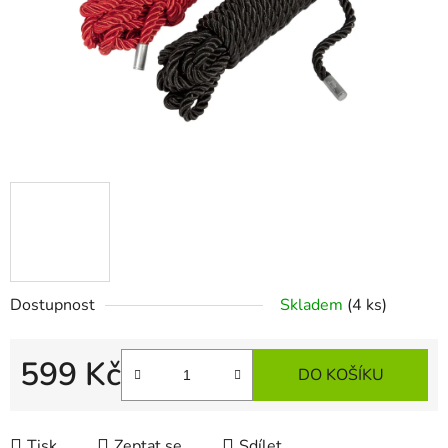
Dostupnost
Skladem
(4 ks)
599 Kč
DO KOŠÍKU
Měrná cena:
Tisk
Zeptat se
Sdílet