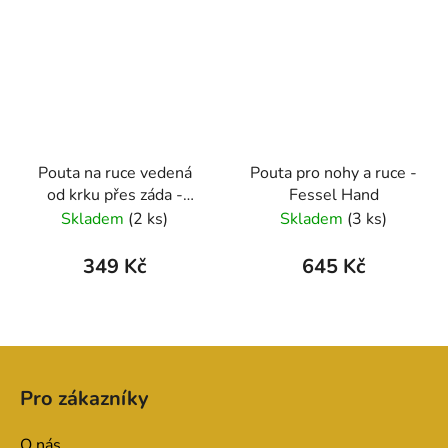
Pouta na ruce vedená
Pouta pro nohy a ruce -
od krku přes záda -
Fessel Hand
Fessel
Skladem
(2 ks)
Skladem
(3 ks)
349 Kč
645 Kč
Z
á
Pro zákazníky
p
a
O nás