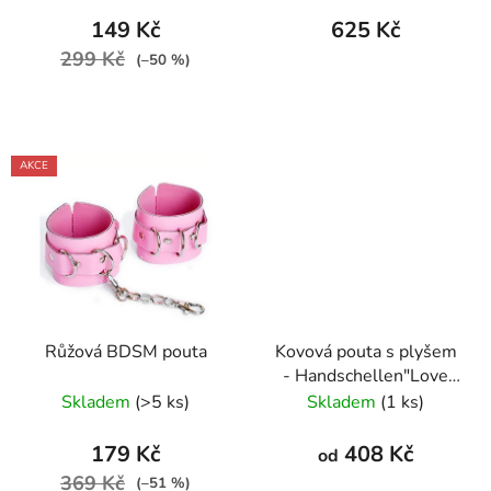
149 Kč
625 Kč
299 Kč
(–50 %)
AKCE
Růžová BDSM pouta
Kovová pouta s plyšem
- Handschellen"Love
Cuffs Leo"
Skladem
(>5 ks)
Skladem
(1 ks)
179 Kč
408 Kč
od
369 Kč
(–51 %)