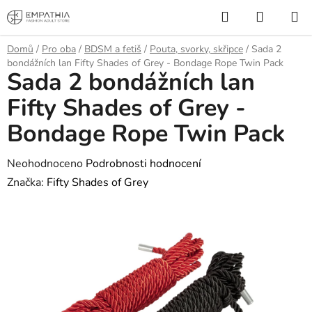
Přejít
Hledat
NÁKUP
na
KOŠÍK
obsah
Domů
/
Pro oba
/
BDSM a fetiš
/
Pouta, svorky, skřipce
/
Sada 2
bondážních lan Fifty Shades of Grey - Bondage Rope Twin Pack
Sada 2 bondážních lan
Fifty Shades of Grey -
Bondage Rope Twin Pack
Průměrné
Neohodnoceno
Podrobnosti hodnocení
hodnocení
Značka:
Fifty Shades of Grey
produktu
je
0,0
z
5
hvězdiček.