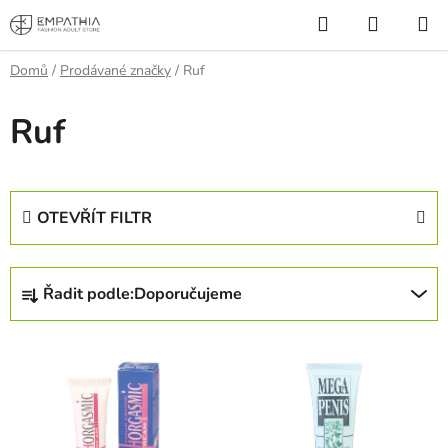
Přejít
Hledat
NÁKUP
na
KOŠÍK
obsah
Domů
/
Prodávané značky
/
Ruf
Ruf
OTEVŘÍT FILTR
Ř
Řadit podle:
Doporučujeme
a
z
V
e
ý
n
p
í
i
p