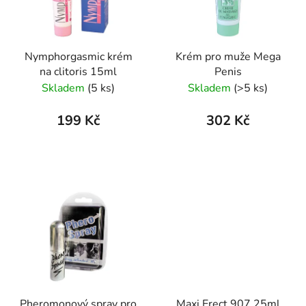
s
r
p
o
r
d
Nymphorgasmic krém
Krém pro muže Mega
o
u
na clitoris 15ml
Penis
d
k
Skladem
(5 ks)
Skladem
(>5 ks)
u
t
k
ů
199 Kč
302 Kč
t
ů
Pheromonový spray pro
Maxi Erect 907 25ml