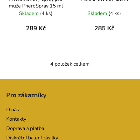
muže PheroSpray 15 ml
Skladem
(4 ks)
Skladem
(4 ks)
289 Kč
285 Kč
4
položek celkem
O
v
l
Z
á
á
d
Pro zákazníky
p
a
a
c
O nás
t
í
Kontakty
p
í
r
Doprava a platba
v
Diskrétní balení zásilky