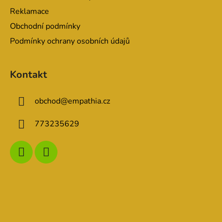
k
Reklamace
y
v
Obchodní podmínky
ý
Podmínky ochrany osobních údajů
p
i
s
Kontakt
u
obchod
@
empathia.cz
773235629