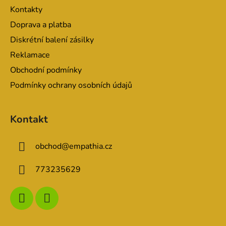
t
í
Kontakty
p
í
r
Doprava a platba
v
Diskrétní balení zásilky
k
Reklamace
y
v
Obchodní podmínky
ý
Podmínky ochrany osobních údajů
p
i
s
Kontakt
u
obchod
@
empathia.cz
773235629