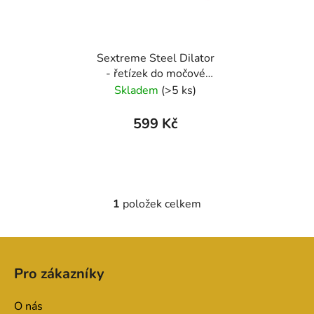
s
r
p
o
r
d
Sextreme Steel Dilator
o
u
- řetízek do močové
d
k
trubice
Skladem
(>5 ks)
u
t
k
ů
599 Kč
t
ů
1
položek celkem
O
v
l
Z
á
á
d
Pro zákazníky
p
a
a
c
O nás