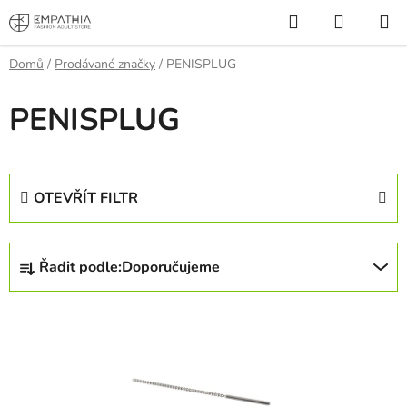
Přejít
Hledat
NÁKUP
na
KOŠÍK
obsah
Domů
/
Prodávané značky
/
PENISPLUG
PENISPLUG
OTEVŘÍT FILTR
Ř
Řadit podle:
Doporučujeme
a
z
V
e
ý
n
p
í
i
p