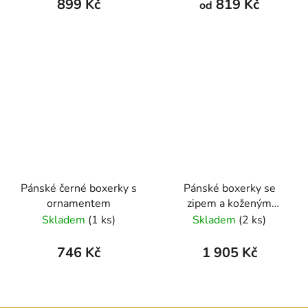
899 Kč
819 Kč
od
Pánské černé boxerky s
Pánské boxerky se
ornamentem
zipem a koženým
páskem
Skladem
(1 ks)
Skladem
(2 ks)
746 Kč
1 905 Kč