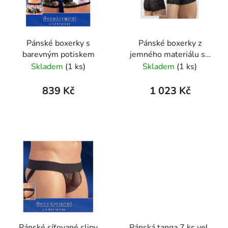
Pánské boxerky s
Pánské boxerky z
barevným potiskem
jemného materiálu se
vzorkem Sven O. Pants
Skladem
(1 ks)
Skladem
(1 ks)
839 Kč
1 023 Kč
Pánské síťované slipy
Pánská tanga 7 ks vel.