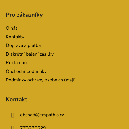
Z
á
Pro zákazníky
p
a
O nás
t
Kontakty
í
Doprava a platba
Diskrétní balení zásilky
Reklamace
Obchodní podmínky
Podmínky ochrany osobních údajů
Kontakt
obchod
@
empathia.cz
773235629