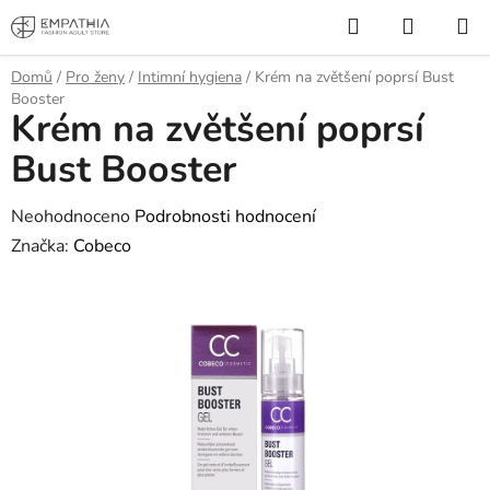
Přejít
Hledat
NÁKUP
na
KOŠÍK
obsah
Domů
/
Pro ženy
/
Intimní hygiena
/
Krém na zvětšení poprsí Bust
Booster
Krém na zvětšení poprsí
Bust Booster
Průměrné
Neohodnoceno
Podrobnosti hodnocení
hodnocení
Značka:
Cobeco
produktu
je
0,0
z
5
hvězdiček.