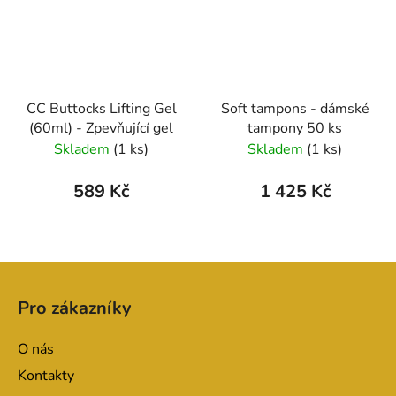
CC Buttocks Lifting Gel
Soft tampons - dámské
(60ml) - Zpevňující gel
tampony 50 ks
Skladem
(1 ks)
Skladem
(1 ks)
589 Kč
1 425 Kč
Z
á
Pro zákazníky
p
a
O nás
t
Kontakty
í