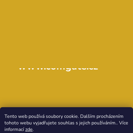
www.comgate.cz
Tento web používá soubory cookie. Dalším procházením
tohoto webu vyjadřujete souhlas s jejich používáním.. Více
informací
zde
.