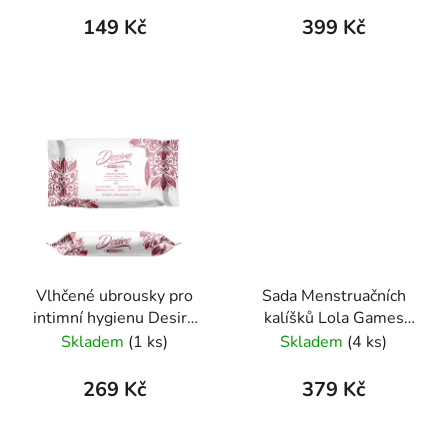
149 Kč
399 Kč
Vlhčené ubrousky pro
Sada Menstruačních
intimní hygienu Desire
kalíšků Lola Games
Feminine Wipes 25pcs
fialová
Skladem
(1 ks)
Skladem
(4 ks)
box
269 Kč
379 Kč