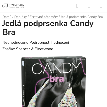
Přejít
Hledat
NÁKUP
na
KOŠÍK
obsah
Domů
/
Doplňky
/
Žertovné předměty
/
Jedlá podprsenka Candy Bra
Jedlá podprsenka Candy
Bra
Průměrné
Neohodnoceno
Podrobnosti hodnocení
hodnocení
Značka:
Spencer & Fleetwood
produktu
je
0,0
z
5
hvězdiček.