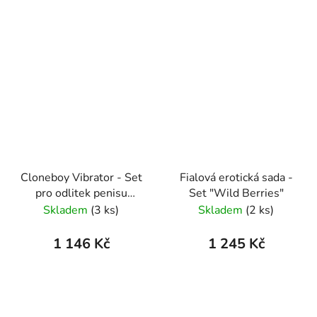
Cloneboy Vibrator - Set
Fialová erotická sada -
pro odlitek penisu
Set "Wild Berries"
tělový
Skladem
(3 ks)
Skladem
(2 ks)
1 146 Kč
1 245 Kč