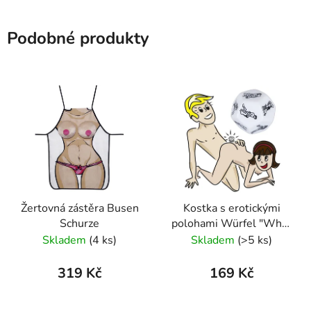
Podobné produkty
Žertovná zástěra Busen
Kostka s erotickými
Schurze
polohami Würfel "What
´s next"
Skladem
(4 ks)
Skladem
(>5 ks)
319 Kč
169 Kč