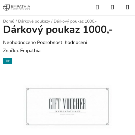
Přejít
Hledat
NÁKUP
na
KOŠÍK
obsah
Domů
/
Dárkové poukazy
/
Dárkový poukaz 1000,-
Dárkový poukaz 1000,-
Průměrné
Neohodnoceno
Podrobnosti hodnocení
hodnocení
Značka:
Empathia
produktu
TIP
je
0,0
z
5
hvězdiček.