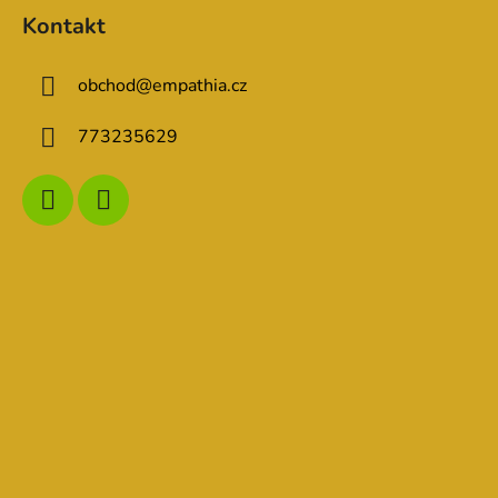
Kontakt
obchod
@
empathia.cz
773235629