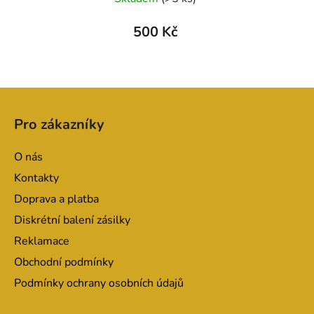
500 Kč
Z
á
Pro zákazníky
p
a
O nás
t
Kontakty
í
Doprava a platba
Diskrétní balení zásilky
Reklamace
Obchodní podmínky
Podmínky ochrany osobních údajů