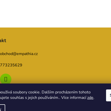
akt
obchod
@
empathia.cz
773235629
oužívá soubory cookie. Dalším procházením tohoto
jete souhlas s jejich používáním.. Více informací
zde
.
í