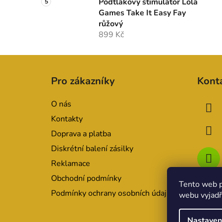
Podtlakový stimulátor Lola
Games Take It Easy Fay
růžový
899 Kč
Z
á
Pro zákazníky
Kont
p
a
O nás
t
Kontakty
í
Doprava a platba
Diskrétní balení zásilky
Reklamace
Obchodní podmínky
Tento web p
Podmínky ochrany osobních údajů
webu vyjadřu
Nastaven