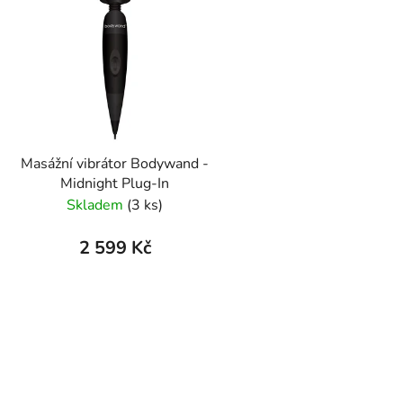
p
s
p
r
o
d
Masážní vibrátor Bodywand -
u
Midnight Plug-In
k
Skladem
(3 ks)
t
ů
2 599 Kč
O
v
l
á