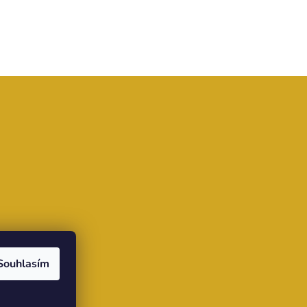
www.comgate.cz
Souhlasím