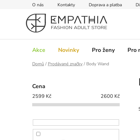
Přejít
O nás
Kontakty
Doprava a platba
Di
na
obsah
Akce
Novinky
Pro ženy
Pro 
Domů
/
Prodávané značky
/
Body Wand
P
o
Cena
s
2599
Kč
2600
Kč
t
r
a
n
n
í