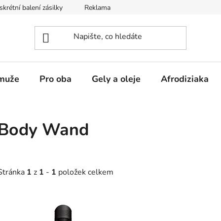
skrétní balení zásilky
Reklamace
Obchodní podmínky
muže
Pro oba
Gely a oleje
Afrodiziaka
Body Wand
Stránka
1
z
1
-
1
položek celkem
V
ý