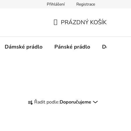
Přihlášení
Registrace
Podmínky ochrany osobních údajů
PRÁZDNÝ KOŠÍK
NÁKUPNÍ
KOŠÍK
Dámské prádlo
Pánské prádlo
Doplňky
Ř
Řadit podle:
Doporučujeme
a
z
e
n